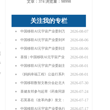
文章：374 浏览量：98998
关注我的专栏
2026-08-07
中国移联AI元宇宙产业委到万企共赢学友单位丹妮迪雅（
2026-08-06
中国移联AI元宇宙产业委到鸿翔健康城考察交流
2026-08-06
中国移联AI元宇宙产业委到北京华宝投资管理有限公司考
联
2026-08-01
喜报 | 中国移联AI元宇宙产业委副主任委员周胜荣登 The Legal 
行
2026-08-01
中国移联AI元宇宙产业委副主任委员周胜律师率队开启南
育
2026-08-01
《妈妈幸福工程》公益行系列活动之广西都安站—— “致敬
2026-07-30
中国移联数智文教分会赴北大智慧教育工程参观交流
2026-07-24
喜健友邻参与起草《药食同源》团标，以科技智造引领健康
2026-07-17
石英基在《改革内参》发文：破解消费数据垄断 释放内需
2026-07-17
中国移联AI元宇宙产业委执行主任委员何超带队推动AI教