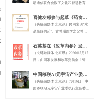
对周胜主任获此荣誉致以诚挚祝贺。
区块链专业委员会执行主任委员、中
作走深走实，《妈妈幸福工程》公益
动通信联合会数字文化和智慧教育分
提
国移联AI元宇宙产业委副主任委员、
行之“致敬最可爱的人 温暖军属妈
会（以下简称数智文教分会）执行主
中洲律师事务所主任周胜律师出席典
妈”八一拥军专场活动在都安瑶族自
任委员何超远赴山东济南，参观考察
喜健友邻参与起草《药食同
和
礼并发表主旨讲话，携团队正式开启
治县公安局110指挥中心备勤楼3楼多
北大智慧教育工程。北大智慧教育工
源》团标，以科技智造引领
（央链融媒体 北京讯）民间常说“水
仅
布局海南自由贸易港的专业服务新征
功能报告厅成功举办。
程总经理周晓东全程热情接待，双方
健康饮水赛道
是最好的药”。古希腊医学之父希波
程。
就智慧教育领域的深度合作进行了广
克拉底留下了一句朴素箴言：“食物
试
泛而深入的交流。
是最好的药物。”而在所有食物中，
石英基在《改革内参》发
水占据着一个不可替代的位置——它
文：破解消费数据垄断 释放
（央链融媒体 北京讯）2026年7月17
无色无味，却承载着人体百分之六十
内需潜能
日，由国家发展和改革委员会主管、
和
以上的生命活动。从营养输送、代谢
中国经济体制改革杂志社编辑出版的
同
循环到组织修护，人体各项生理机能
核心决策参考刊物《改革内参》2026
中国移联AI元宇宙产业委执
的正常运转，都离不开水的承载与推
年第26期（综合版）正式出刊。中国
行主任委员何超带队推动AI
（央链融媒体 北京讯）7月16日，中
育
动。
民主促进会会员、民进湖南省委会特
教育与商业项目落地可行性
国移联AI元宇宙产业委执行主任委员
邀研究员、数据经济领域研究专家石
调研
何超带队，AI元宇宙产业委执行总干
英基撰写的《消费数据垄断制约内需
事稂时丽、干事李海霞、何艾芸、李
潜能释放》一文，在本期“经济全
旻桐一行，围绕AI智能教育合作与商