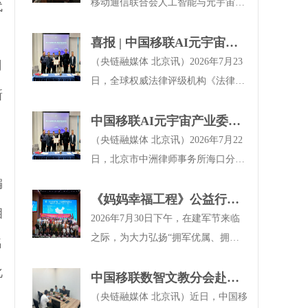
主任委员何超带队，赴鸿翔健康城开
考察交流
移动通信联合会人工智能与元宇宙产
代
交流。
展专项考察交流活动。
业工作委员会（以下简称中国移联AI
元宇宙产业委）、中国移动通信联合
喜报 | 中国移联AI元宇宙产
会数字文化和智慧教育分会执行主任
业委副主任委员周胜荣登
（央链融媒体 北京讯）2026年7月23
司
委员何超带队到访北京华宝投资管理
The Legal 500 China Elite 中
日，全球权威法律评级机构《法律
新
有限公司考察交流。双方围绕产融结
国城市精英榜
500 强》(The Legal 500)公布 2026 年
合、数字经济赋能实体产业、资本助
度China Elite中国城市精英榜评选结
中国移联AI元宇宙产业委副
力科技创新等议题展开深入座谈，就
果，中国通信工业协会区块链专业委
主任委员周胜律师率队开启
（央链融媒体 北京讯）2026年7月22
深化战略合作、共建产业生态达成多
员会执行主任委员、中国移动通信联
南向战略布局
日，北京市中洲律师事务所海口分所
项共识。北京华宝投资管理有限公司
合会人工智能与元宇宙产业工作委员
揭牌开业典礼在海口国瑞大厦隆重举
编
董事长王先银、执行董事沈莹秋、总
会（以下简称中国移联AI元宇宙产业
行。中国通信工业协会区块链专业委
《妈妈幸福工程》公益行系
相
经理王玉真热情接待并陪同考察。中
委）副主任委员、北京市中洲律师事
员会、中国移动通信联合会人工智能
列活动之广西都安站——
2026年7月30日下午，在建军节来临
国移联AI元宇宙产业委干事何艾芸、
务所主任周胜凭借在建设工程争议领
与元宇宙产业工作委员会（以下简称
“致敬最可爱的人 温暖军属
之际，为大力弘扬“拥军优属、拥政
名
李旻桐，誉霖视力养护创始人王誉霖
域的深厚专业积淀与突出市场实绩成
中国移联AI元宇宙产业委），对北京
妈妈”八一拥军专场活动
爱民”光荣传统，进一步营造全社会
化
等随同考察。
功入选。中国移联AI元宇宙产业委、
市中洲(海口)律师事务所正式开业致
尊崇军人、关爱军属、支持国防的浓
中国移联数智文教分会赴北
中国通信工业协会区块链专业委员会
以最热烈的祝贺。中国通信工业协会
厚氛围，扎实推进新时代双拥共建工
大智慧教育工程参观交流
（央链融媒体 北京讯）近日，中国移