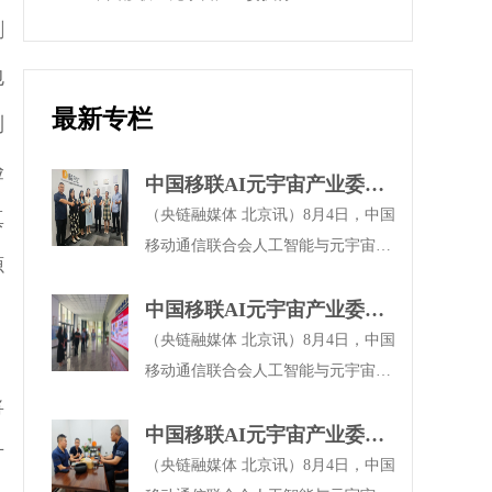
刺
包
最新专栏
到
验
中国移联AI元宇宙产业委到
万企共赢学友单位丹妮迪雅
（央链融媒体 北京讯）8月4日，中国
真
（北京）生物科技考察交流
移动通信联合会人工智能与元宇宙产
源
业工作委员会（以下简称中国移联AI
元宇宙产业委）、中国移动通信联合
中国移联AI元宇宙产业委到
会数字文化和智慧教育分会执行主任
鸿翔健康城考察交流
（央链融媒体 北京讯）8月4日，中国
委员、万企共赢亿企赢学友汇总干事
移动通信联合会人工智能与元宇宙产
长何超带队，到丹妮迪雅（北京）生
业工作委员会（以下简称"中国移联
将
物科技有限公司开展专项考察交流活
AI元宇宙产业委"）、中国移动通信
中国移联AI元宇宙产业委到
方
动。双方就生物科技企业数字化转
联合会数字文化和智慧教育分会执行
北京华宝投资管理有限公司
（央链融媒体 北京讯）8月4日，中国
型、品牌升级、市场拓展等议题深入