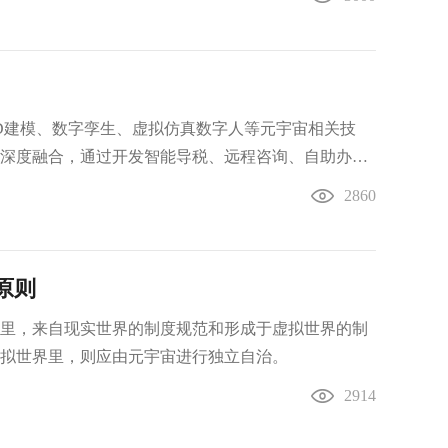
宇宙产业基地协办。
D建模、数字孪生、虚拟仿真数字人等元宇宙相关技
”的深度融合，通过开发智能导税、远程咨询、自助办
人提供能够有效互动的办税服务。这一税务社会共治
2860
6万余户企业的办税需求，打通了纳税人办税的“最后
治点日均服务接待已超过100户纳税人、缴费人。
原则
里，来自现实世界的制度规范和形成于虚拟世界的制
拟世界里，则应由元宇宙进行独立自治。
2914