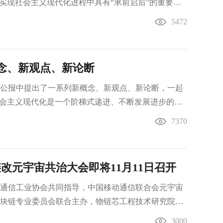
本实现社会主义现代化进程中具有“承前启后”的重要地
断，立刻引发了全社会广泛关注。“承前启后”不仅是
5472
升级的战略判断。
念、新观点、新论断
公报中提出了一系列新概念、新观点、新论断，一起
社会主义现代化是一个阶梯式递进、不断发展进步的历
7370
链改元宇宙共治大会即将11月11日召开
通信工业协会共同指导，中国移动通信联合会元宇宙
块链专业委员会联合主办，物链芯工程技术研究院
（深圳）有限公司、金色财经、中关村大数据产业联
3000