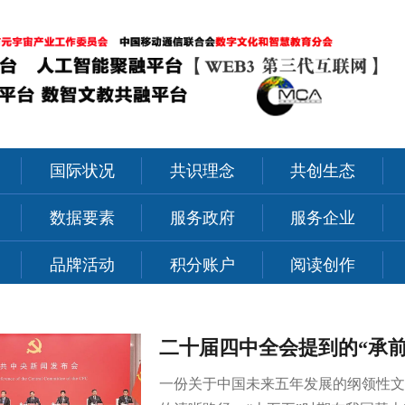
国际状况
共识理念
共创生态
力
数据要素
服务政府
服务企业
品牌活动
积分账户
阅读创作
二十届四中全会提到的“承
一份关于中国未来五年发展的纲领性文