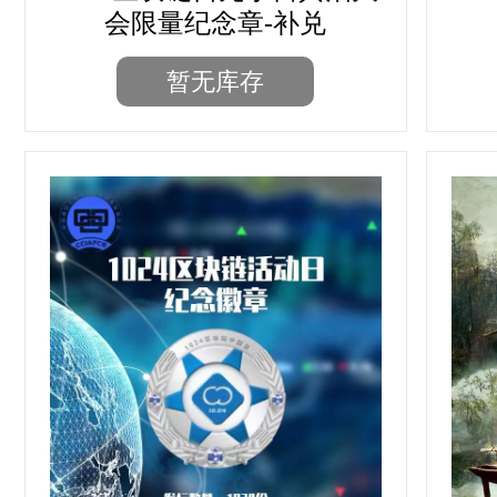
会限量纪念章-补兑
暂无库存