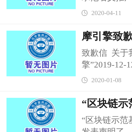
2020-04-11
摩引擎致
致歉信 关于
擎”2019-1
地 知名名校
2020-01-08
科生》文中关于&
“区块链示
当事方发
“区块链示范
发表声明了