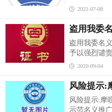
来头？
化”究竟什么
2021-07-08
盗用我委
展活动予
盗用我委名
予以强烈谴
与单位盗用
2020-09-04
开展宣讲会
了强...
风险提示:
和链改示
风险提示:摩
示范名义推