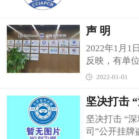
声 明
2022年1月
反映，有单
挂我委合作
2022-01-01
立即启动调
单位并未获
坚决打击 
单位到我委
技公司”公
坚决打击 “
（www.ccia
义非法成
司”公开挂牌
求该单位立