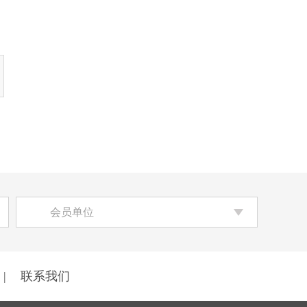
员会、中国移动通信联合会
数字文化和智慧教育分会三
机构秘书长何超、副秘书长
李海霞等出席会议，旨在通
过产学研协同创新，探索区
块链、人工智能等前沿技术
在链改盐业化工领域的落地
路径，推动传统产业数字化
升级。
会员单位
|
联系我们