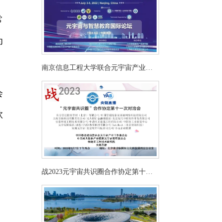
常
为
南京信息工程大学联合元宇宙产业
委“元宇宙与智慧教育国际论坛”
会
钦
，
战2023元宇宙共识圈合作协定第十一
次对洽会深度探讨工业元宇宙和AI产
业应用