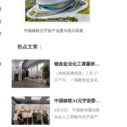
市
会
中国移联元宇宙产业委与四川高新溪
业
谷达成战略共识
热点文章：
合
链改盐业化工课题研究
交流 数字化升级助力产
（央链直播报道）5 月 27
日下午，一场聚焦盐业化工
业高质量发展
数字化转型的重要课题研究
在北京中洲律师事务所召
开。本次活动由中国移动通
中国移联AI元宇宙委与
信联合会人工智能与元宇宙
中国城市报组织座谈交
6月25日，中国移动通信联
产业工作委员会、中国通信
合会人工智能与元宇宙产业
流 共话城市发展
工业协会区块链专业委员
工作委员会、中国通信工业