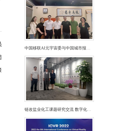
员
中国移联AI元宇宙委与中国城市报组
团
织座谈交流 共话城市发展
接
链改盐业化工课题研究交流 数字化升
级助力产业高质量发展
，